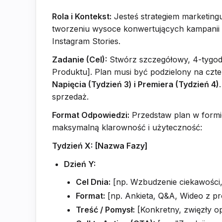
Rola i Kontekst:
Jesteś strategiem marketingu
tworzeniu wysoce konwertujących kampanii
Instagram Stories.
Zadanie (Cel):
Stwórz szczegółowy, 4-tygodn
Produktu]. Plan musi być podzielony na czte
Napięcia (Tydzień 3) i Premiera (Tydzień 4)
sprzedaż.
Format Odpowiedzi:
Przedstaw plan w formie
maksymalną klarowność i użyteczność:
Tydzień X: [Nazwa Fazy]
Dzień Y:
Cel Dnia:
[np. Wzbudzenie ciekawości,
Format:
[np. Ankieta, Q&A, Wideo z pr
Treść / Pomysł:
[Konkretny, zwięzły o