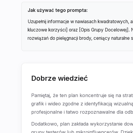
Jak używać tego prompta:
Uzupełnij informacje w nawiasach kwadratowych, ab
kluczowe korzyści] oraz [Opis Grupy Docelowej]. N
rozwiązań do pielęgnacji brody, ceniący naturalne s
Dobrze wiedzieć
Pamiętaj, że ten plan koncentruje się na str
grafik i wideo zgodne z identyfikacją wizual
profesjonalne i łatwo rozpoznawalne dla o
Dodatkowo, plan zakłada wykorzystanie dowo
grupy testerów lub mikroinfluencerów. Dzię