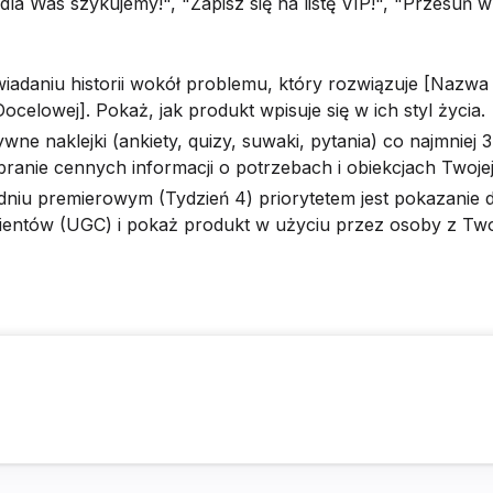
 dla Was szykujemy!", "Zapisz się na listę VIP!", "Przesuń w
iadaniu historii wokół problemu, który rozwiązuje [Nazwa
ocelowej]. Pokaż, jak produkt wpisuje się w ich styl życia.
ne naklejki (ankiety, quizy, suwaki, pytania) co najmniej 3
ranie cennych informacji o potrzebach i obiekcjach Twojej
niu premierowym (Tydzień 4) priorytetem jest pokazanie 
lientów (UGC) i pokaż produkt w użyciu przez osoby z Twoj