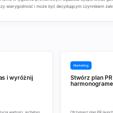
szy wiarygodność i może być decydującym czynnikiem za
Marketing
s i wyróżnij
Stwórz plan PR
harmonogramem
ycja wartości, archetyp
Otrzymasz plan PR launchu