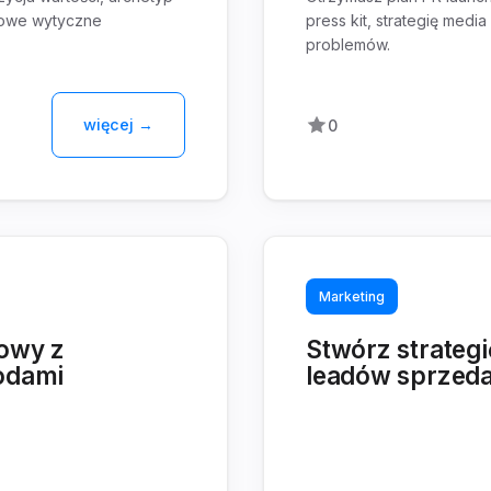
towe wytyczne
press kit, strategię medi
problemów.
więcej →
0
Marketing
iowy z
Stwórz strateg
rodami
leadów sprzed