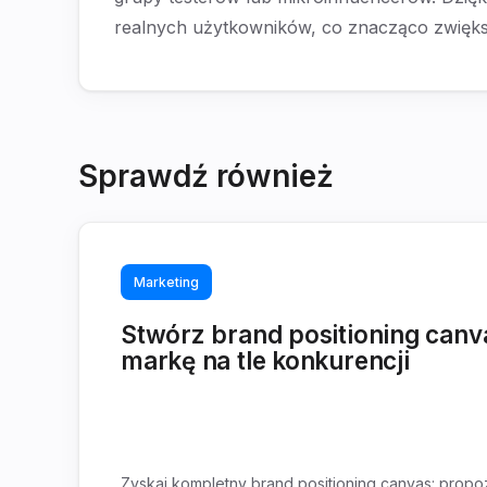
realnych użytkowników, co znacząco zwięk
Sprawdź również
Marketing
Stwórz brand positioning canva
markę na tle konkurencji
Zyskaj kompletny brand positioning canvas: propoz