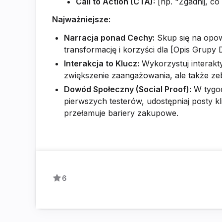
Call to Action (CTA):
[np. "Zgadnij, co
Najważniejsze:
Narracja ponad Cechy:
Skup się na opow
transformację i korzyści dla [Opis Grupy D
Interakcja to Klucz:
Wykorzystuj interaktyw
zwiększenie zaangażowania, ale także zeb
Dowód Społeczny (Social Proof):
W tygod
pierwszych testerów, udostępniaj posty k
przełamuje bariery zakupowe.
6