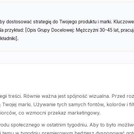
y dostosować strategię do Twojego produktu i marki. Kluczowe p
a przykład: [Opis Grupy Docelowej: Mężczyźni 30-45 lat, pracuj
kładniki].
ategii treści. Równie ważna jest spójność wizualna. Przed 
ną Twojej marki. Używanie tych samych fontów, kolorów i fi
dbiorców, co wzmocni przekaz marketingowy.
du społecznego w ostatnim tygodniu. Aby to było możliwe
ki temu w tygodniu premierowym będziesz dysponować gotow