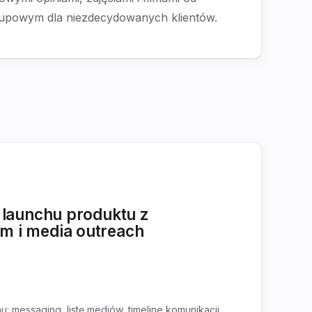
kupowym dla niezdecydowanych klientów.
 launchu produktu z
 i media outreach
: messaging, listę mediów, timeline komunikacji,