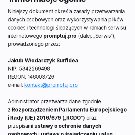
Niniejszy dokument określa zasady przetwarzania
danych osobowych oraz wykorzystywania plików
cookies i technologii śledzących w ramach serwisu
internetowego
promptuj.pro
(dalej: „Serwis”),
prowadzonego przez:
Jakub Włodarczyk Surfidea
NIP: 5342269498
REGON: 146003726
e-mail:
kontakt@promptuj.pro
Administrator przetwarza dane zgodnie
z
Rozporządzeniem Parlamentu Europejskiego
i Rady (UE) 2016/679 („RODO”)
oraz
przepisami
ustawy o ochronie danych
osobowych
i
ustawy o świadczeniu usług