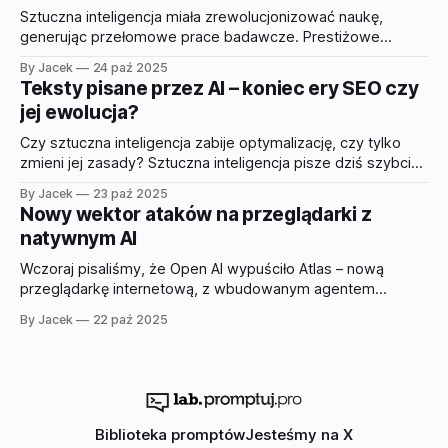
ranking najlepszych polskich bibliotek promptów
Sztuczna inteligencja miała zrewolucjonizować naukę,
dostępnych w 2025
generując przełomowe prace badawcze. Prestiżowe
uniwersytety ogłosiły sukces, a eksperci zachwycali się
By Jacek
24 paź 2025
nowatorstwem AI. Był tylko jeden problem: co czwarty
Teksty pisane przez AI – koniec ery SEO czy
"innowacyjny" artykuł okazał się wyrafinowanym plagiatem.
jej ewolucja?
Odkrycie naukowców z Indii podważa fundamenty rewolucji
AI w nauce. Niedawno opublikowane badania miały być
Czy sztuczna inteligencja zabije optymalizację, czy tylko
dowodem na
zmieni jej zasady? Sztuczna inteligencja pisze dziś szybciej
niż większość ludzi myśli. Wyszukiwarki zaczynają same
By Jacek
23 paź 2025
udzielać odpowiedzi – bez klikania, bez stron. Dla wielu to
Nowy wektor ataków na przeglądarki z
brzmi jak koniec SEO. Ale być może to po prostu jego
natywnym AI
najbardziej fascynująca transformacja. Kiedy maszyny
nauczyły się pisać
Wczoraj pisaliśmy, że Open AI wypuściło Atlas – nową
przeglądarkę internetową, z wbudowanym agentem
ChatGTP. Przeglądarki sterowane sztuczną inteligencją
By Jacek
22 paź 2025
obiecują rewolucję w internecie, ale eksperci
bezpieczeństwa odkryli fundamentalną lukę: atakujący
mogą przejąć kontrolę nad AI, używając niewidocznych dla
użytkownika instrukcji ukrytych w obrazach i treści stron
WWW. Kiedy inteligencja staje się
Biblioteka promptów
Jesteśmy na X