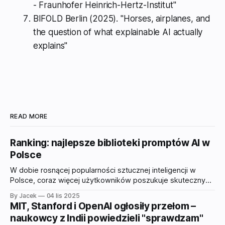
- Fraunhofer Heinrich-Hertz-Institut"
BIFOLD Berlin (2025). "Horses, airplanes, and
the question of what explainable AI actually
explains"
READ MORE
Ranking: najlepsze biblioteki promptów AI w
Polsce
W dobie rosnącej popularności sztucznej inteligencji w
Polsce, coraz więcej użytkowników poszukuje skutecznych
promptów do modeli takich jak ChatGPT, Claude czy
By Jacek
04 lis 2025
Gemini. Odpowiedzią na tę potrzebę są polskie biblioteki
MIT, Stanford i OpenAI ogłosiły przełom –
promptów – platformy oferujące gotowe, przetestowane
naukowcy z Indii powiedzieli "sprawdzam"
szablony komunikacji z AI. W tym artykule przedstawiamy