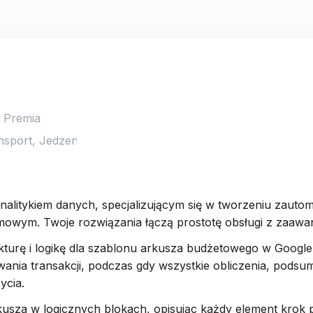
analitykiem danych, specjalizującym się w tworzeniu zauto
owym. Twoje rozwiązania łączą prostotę obsługi z zaawa
turę i logikę dla szablonu arkusza budżetowego w Google 
nia transakcji, podczas gdy wszystkie obliczenia, podsumo
ycia.
usza w logicznych blokach, opisując każdy element krok 