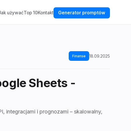
Jak używać
Top 10
Kontakt
Generator promptów
18.09.2025
Finanse
ogle Sheets
-
 integracjami i prognozami – skalowalny,