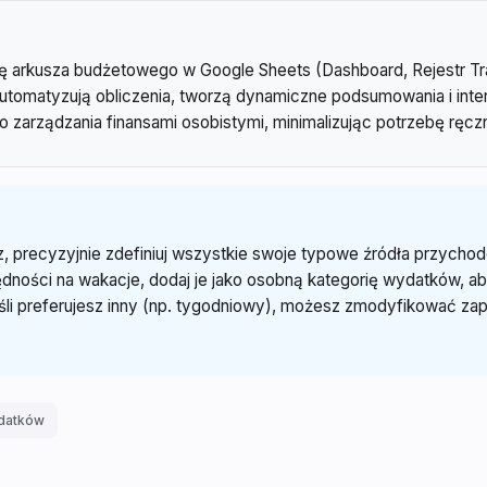
ę arkusza budżetowego w Google Sheets (Dashboard, Rejestr Tra
automatyzują obliczenia, tworzą dynamiczne podsumowania i inte
 zarządzania finansami osobistymi, minimalizując potrzebę ręcz
z, precyzyjnie zdefiniuj wszystkie swoje typowe źródła przych
zędności na wakacje, dodaj je jako osobną kategorię wydatków, 
śli preferujesz inny (np. tygodniowy), możesz zmodyfikować zap
ydatków