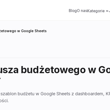
Blog
O nas
Kategorie
dżetowego w Google Sheets
kusza budżetowego w Go
T
 szablon budżetu w Google Sheets z dashboardem, KPI,
ości.