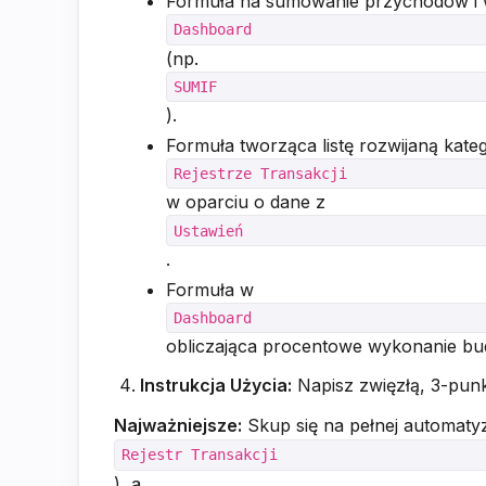
Formuła na sumowanie przychodów i
Dashboard
(np.
SUMIF
).
Formuła tworząca listę rozwijaną kateg
Rejestrze Transakcji
w oparciu o dane z
Ustawień
.
Formuła w
Dashboard
obliczająca procentowe wykonanie budż
Instrukcja Użycia:
Napisz zwięzłą, 3-punk
Najważniejsze:
Skup się na pełnej automatyz
Rejestr Transakcji
), a