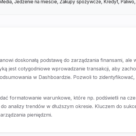
Media, Jedzenie na mieście, Zakupy spożywcze, Kredyt, Paliwo,
nowi doskonałą podstawę do zarządzania finansami, ale w
yką jest cotygodniowe wprowadzanie transakcji, aby zac
podsumowania w Dashboardzie. Pozwoli to zidentyfikować, g
odać formatowanie warunkowe, które np. podświetli na c
o analizy trendów w dłuższym okresie. Kluczem do sukcesu 
zarządzania pieniędzmi.