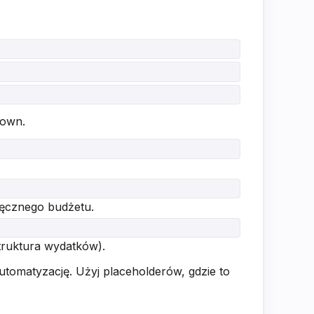
down.
ięcznego budżetu.
truktura wydatków).
utomatyzację. Użyj placeholderów, gdzie to