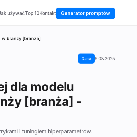
Jak używać
Top 10
Kontakt
Generator promptów
 w branży [branża]
6.08.2025
Dane
ej dla modelu
nży [branża]
-
kami i tuningiem hiperparametrów.