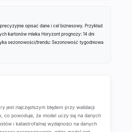
recyzyjnie opisać dane i cel biznesowy. Przykład
ych kartonów mleka Horyzont prognozy: 14 dni
styka sezonowości/trendu: Sezonowość tygodniowa
y jest najczęstszym błędem przy walidacji
e, co powoduje, że model uczy się na danych
estów i katastrofalnej wydajności na danych
proces prognozowania, gdzie model jest