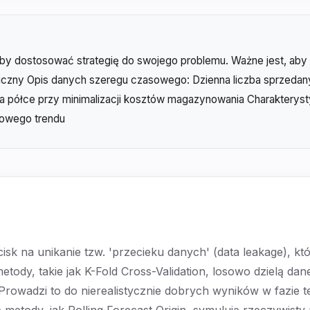
by dostosować strategię do swojego problemu. Ważne jest, aby p
iczny Opis danych szeregu czasowego: Dzienna liczba sprzedan
na półce przy minimalizacji kosztów magazynowania Charaktery
nowego trendu
k na unikanie tzw. 'przecieku danych' (data leakage), któr
ody, takie jak K-Fold Cross-Validation, losowo dzielą dan
Prowadzi to do nierealistycznie dobrych wyników w fazie t
tody, jak Rolling Forecast Origin, symulują rzeczywisty 