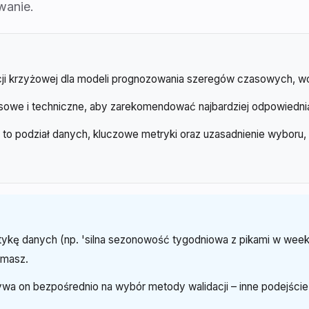
wanie.
cji krzyżowej dla modeli prognozowania szeregów czasowych, wci
owe i techniczne, aby zarekomendować najbardziej odpowiednią m
to podział danych, kluczowe metryki oraz uzasadnienie wyboru
tykę danych (np. 'silna sezonowość tygodniowa z pikami w week
ymasz.
a on bezpośrednio na wybór metody walidacji – inne podejście sto