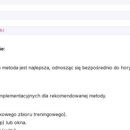
ch)
e:
a metoda jest najlepsza, odnosząc się bezpośrednio do ho
implementacyjnych dla rekomendowanej metody.
tkowego zbioru treningowego).
p) lub okna.