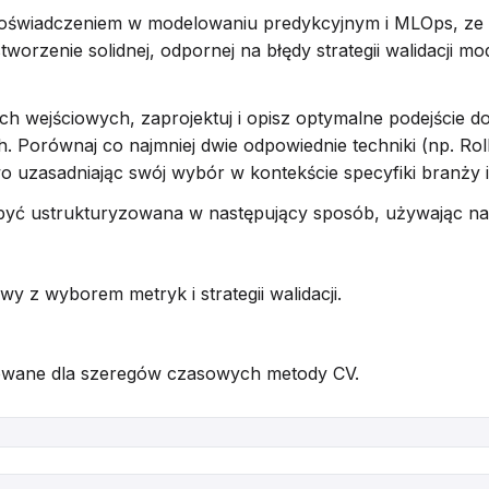
 doświadczeniem w modelowaniu predykcyjnym i MLOps, ze
orzenie solidnej, odpornej na błędy strategii walidacji m
wejściowych, zaprojektuj i opisz optymalne podejście do w
orównaj co najmniej dwie odpowiednie techniki (np. Rolli
wo uzasadniając swój wybór w kontekście specyfiki branży 
być ustrukturyzowana w następujący sposób, używając 
wy z wyborem metryk i strategii walidacji.
kowane dla szeregów czasowych metody CV.