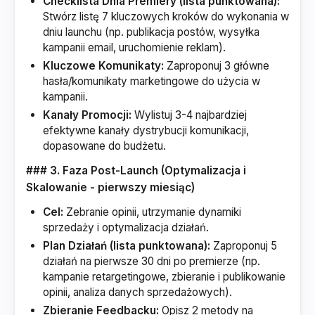
Checklista Dnia Premiery (lista punktowana):
Stwórz listę 7 kluczowych kroków do wykonania w
dniu launchu (np. publikacja postów, wysyłka
kampanii email, uruchomienie reklam).
Kluczowe Komunikaty:
Zaproponuj 3 główne
hasła/komunikaty marketingowe do użycia w
kampanii.
Kanały Promocji:
Wylistuj 3-4 najbardziej
efektywne kanały dystrybucji komunikacji,
dopasowane do budżetu.
### 3. Faza Post-Launch (Optymalizacja i
Skalowanie - pierwszy miesiąc)
Cel:
Zebranie opinii, utrzymanie dynamiki
sprzedaży i optymalizacja działań.
Plan Działań (lista punktowana):
Zaproponuj 5
działań na pierwsze 30 dni po premierze (np.
kampanie retargetingowe, zbieranie i publikowanie
opinii, analiza danych sprzedażowych).
Zbieranie Feedbacku:
Opisz 2 metody na