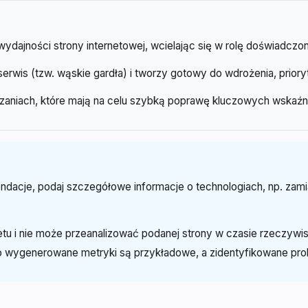
dajności strony internetowej, wcielając się w rolę doświadczon
serwis (tzw. wąskie gardła) i tworzy gotowy do wdrożenia, prio
ązaniach, które mają na celu szybką poprawę kluczowych wskaźn
endacje, podaj szczegółowe informacje o technologiach, np. za
netu i nie może przeanalizować podanej strony w czasie rzeczyw
o wygenerowane metryki są przykładowe, a zidentyfikowane pro