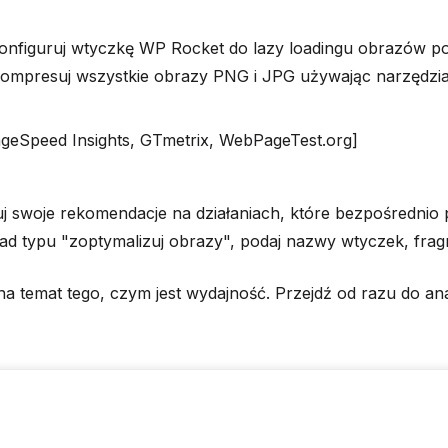
konfiguruj wtyczkę WP Rocket do lazy loadingu obrazów poni
Skompresuj wszystkie obrazy PNG i JPG używając narzędz
geSpeed Insights, GTmetrix, WebPageTest.org]
 swoje rekomendacje na działaniach, które bezpośrednio 
ad typu "zoptymalizuj obrazy", podaj nazwy wtyczek, frag
a temat tego, czym jest wydajność. Przejdź od razu do an