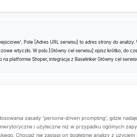
wejściowe'. Pole [Adres URL serwisu] to adres strony do analizy
zowe wtyczki. W polu [Główny cel serwisu] opisz krótko, do cze
p na platformie Shoper, integracja z Baselinker Główny cel serw
osowania zasady 'persona-driven prompting', gdzie nadaje
ej merytoryczne i użyteczne niż w przypadku ogólnych za
skiego. Chociaż nie zastąpi on dogłębnej analizy z użycie