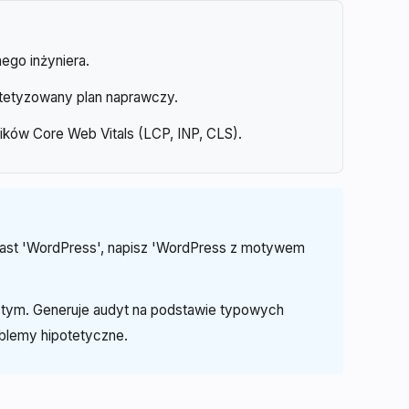
ego inżyniera.
rytetyzowany plan naprawczy.
ików Core Web Vitals (LCP, INP, CLS).
miast 'WordPress', napisz 'WordPress z motywem
istym. Generuje audyt na podstawie typowych
blemy hipotetyczne.