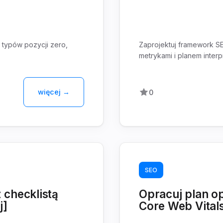
ą typów pozycji zero,
Zaprojektuj framework SEO
metrykami i planem interp
więcej →
0
SEO
 checklistą
Opracuj plan op
j]
Core Web Vitals