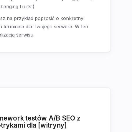
anging fruits').
esz na przykład poprosić o konkretny
u terminala dla Twojego serwera. W ten
izacją serwisu.
amework testów A/B SEO z
trykami dla [witryny]