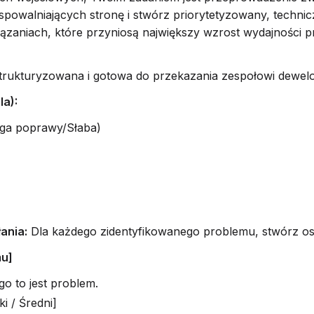
spowalniających stronę i stwórz priorytetyzowany, technicz
wiązaniach, które przyniosą największy wzrost wydajności 
rukturyzowana i gotowa do przekazania zespołowi dewelo
a):
ga poprawy/Słaba)
ania:
Dla każdego zidentyfikowanego problemu, stwórz os
mu]
go to jest problem.
i / Średni]