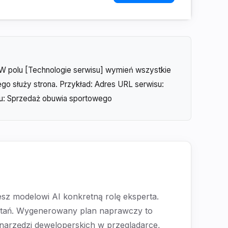
. W polu [Technologie serwisu] wymień wszystkie
go służy strona. Przykład: Adres URL serwisu:
isu: Sprzedaż obuwia sportowego
sz modelowi AI konkretną rolę eksperta.
pytań. Wygenerowany plan naprawczy to
m narzędzi deweloperskich w przeglądarce,