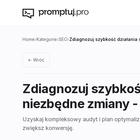
›
›
›
Home
Kategorie
SEO
Zdiagnozuj szybkość działania
← Wróć
Zdiagnozuj szybkoś
niezbędne zmiany
-
Uzyskaj kompleksowy audyt i plan optymaliza
zwiększ konwersję.