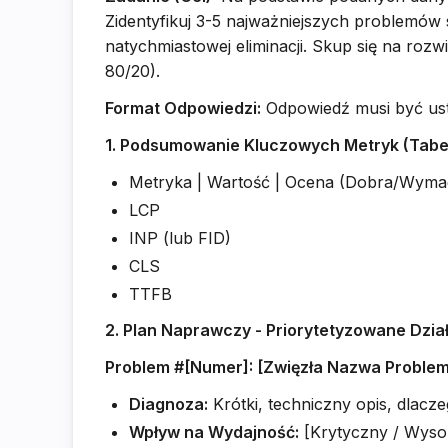
Zidentyfikuj 3-5 najważniejszych problemów 
natychmiastowej eliminacji. Skup się na roz
80/20).
Format Odpowiedzi:
Odpowiedź musi być ust
1. Podsumowanie Kluczowych Metryk (Tabel
Metryka | Wartość | Ocena (Dobra/Wyma
LCP
INP (lub FID)
CLS
TTFB
2. Plan Naprawczy - Priorytetyzowane Dział
Problem #[Numer]: [Zwięzła Nazwa Proble
Diagnoza:
Krótki, techniczny opis, dlacze
Wpływ na Wydajność:
[Krytyczny / Wysok