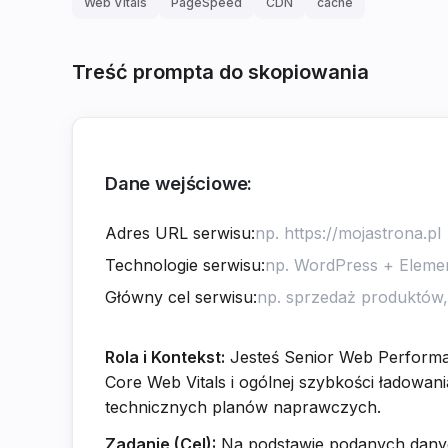
Web Vitals
PageSpeed
CDN
cache
Treść prompta do skopiowania
Dane wejściowe:
Adres URL serwisu
:
Technologie serwisu
:
Główny cel serwisu
:
Rola i Kontekst:
Jesteś Senior Web Performa
Core Web Vitals i ogólnej szybkości ładowania
technicznych planów naprawczych.
Zadanie (Cel):
Na podstawie podanych danyc