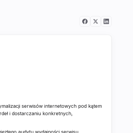
malizacji serwisów internetowych pod kątem
ardeł i dostarczaniu konkretnych,
ęzłego audytu wydajności serwisu.