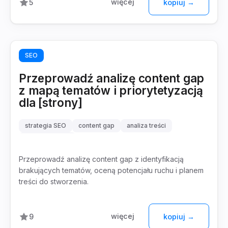
więcej
5
kopiuj →
SEO
Przeprowadź analizę content gap
z mapą tematów i priorytetyzacją
dla [strony]
strategia SEO
content gap
analiza treści
mapa tematów
Przeprowadź analizę content gap z identyfikacją
brakujących tematów, oceną potencjału ruchu i planem
treści do stworzenia.
więcej
9
kopiuj →