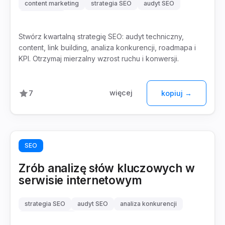
content marketing
strategia SEO
audyt SEO
link building
Stwórz kwartalną strategię SEO: audyt techniczny,
content, link building, analiza konkurencji, roadmapa i
KPI. Otrzymaj mierzalny wzrost ruchu i konwersji.
więcej
7
kopiuj →
SEO
Zrób analizę słów kluczowych w
serwisie internetowym
strategia SEO
audyt SEO
analiza konkurencji
frazy kluczowe