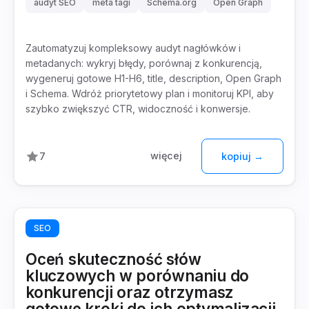
audyt SEO
meta tagi
Schema.org
Open Graph
Zautomatyzuj kompleksowy audyt nagłówków i
metadanych: wykryj błędy, porównaj z konkurencją,
wygeneruj gotowe H1-H6, title, description, Open Graph
i Schema. Wdróż priorytetowy plan i monitoruj KPI, aby
szybko zwiększyć CTR, widoczność i konwersje.
więcej
7
kopiuj →
SEO
Oceń skuteczność słów
kluczowych w porównaniu do
konkurencji oraz otrzymasz
gotowe kroki do ich optymalizacji