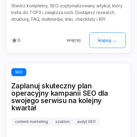
Stwórz kompletny, SEO‑zoptymalizowany artykuł, który
trafia do TOP3 i zwiększa ruch. Dostajesz research,
strukturę, FAQ, multimedia, linki, checklisty i KPI.
więcej
0
kopiuj →
SEO
Zaplanuj skuteczny plan
operacyjny kampanii SEO dla
swojego serwisu na kolejny
kwartał
content marketing
szablon
audyt SEO
analiza słów kluczowych