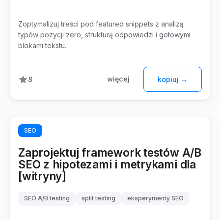
optymalizacja treści
SERP
Zoptymalizuj treści pod featured snippets z analizą
typów pozycji zero, strukturą odpowiedzi i gotowymi
blokami tekstu.
więcej
8
kopiuj →
SEO
Zaprojektuj framework testów A/B
SEO z hipotezami i metrykami dla
[witryny]
SEO A/B testing
split testing
eksperymenty SEO
data-driven SEO