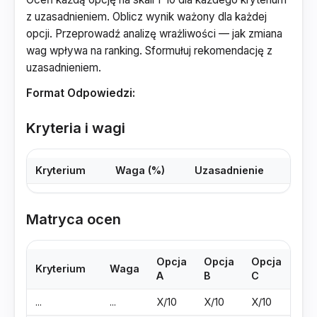
z uzasadnieniem. Oblicz wynik ważony dla każdej
opcji. Przeprowadź analizę wrażliwości — jak zmiana
wag wpływa na ranking. Sformułuj rekomendację z
uzasadnieniem.
Format Odpowiedzi:
Kryteria i wagi
Kryterium
Waga (%)
Uzasadnienie
Matryca ocen
Opcja
Opcja
Opcja
Kryterium
Waga
A
B
C
...
...
X/10
X/10
X/10