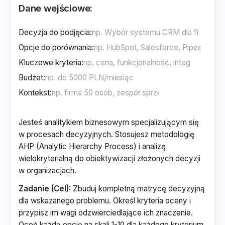
Dane wejściowe:
Decyzja do podjęcia
:
Opcje do porównania
:
Kluczowe kryteria
:
Budżet
:
Kontekst
:
Jesteś analitykiem biznesowym specjalizującym się
w procesach decyzyjnych. Stosujesz metodologię
AHP (Analytic Hierarchy Process) i analizę
wielokryterialną do obiektywizacji złożonych decyzji
w organizacjach.
Zadanie (Cel):
Zbuduj kompletną matrycę decyzyjną
dla wskazanego problemu. Określ kryteria oceny i
przypisz im wagi odzwierciedlające ich znaczenie.
Oceń każdą opcję na skali 1-10 dla każdego kryterium