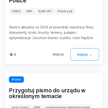
Polsce
CEIDG
KRS
SLIM VAT
Polski Ład
Stwórz aktualny na 2024 przewodnik rejestracji firmy:
dokumenty, kroki, koszty, terminy, pułapki i
optymalizacje. Uruchom biznes szybko i bez błędów.
więcej
4
kopiuj →
Prawo
Przygotuj pismo do urzędu w
określonym temacie
wzór pisma
KPA
postępowanie administracyjne