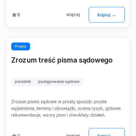
więcej
8
kopiuj →
Prawo
Zrozum treść pisma sądowego
poradnik
postępowanie sądowe
terminy procesowe
wzory pism
Zrozum pismo sądowe w prosty sposób: proste
wyjaśnienia, terminy i obowiązki, ocena ryzyk, gotowe
rekomendacje, wzory pism i checklisty działań.
więcej
2
kopiuj →