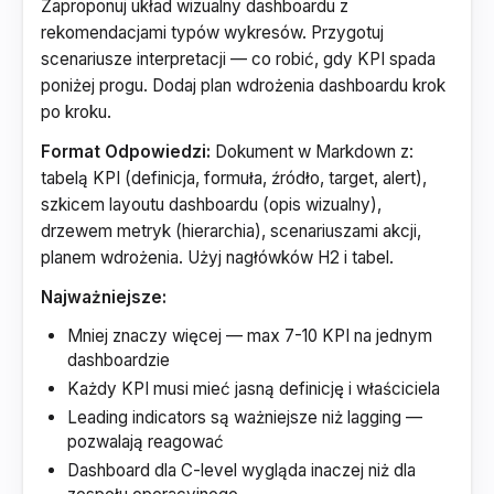
Zaproponuj układ wizualny dashboardu z
rekomendacjami typów wykresów. Przygotuj
scenariusze interpretacji — co robić, gdy KPI spada
poniżej progu. Dodaj plan wdrożenia dashboardu krok
po kroku.
Format Odpowiedzi:
Dokument w Markdown z:
tabelą KPI (definicja, formuła, źródło, target, alert),
szkicem layoutu dashboardu (opis wizualny),
drzewem metryk (hierarchia), scenariuszami akcji,
planem wdrożenia. Użyj nagłówków H2 i tabel.
Najważniejsze:
Mniej znaczy więcej — max 7-10 KPI na jednym
dashboardzie
Każdy KPI musi mieć jasną definicję i właściciela
Leading indicators są ważniejsze niż lagging —
pozwalają reagować
Dashboard dla C-level wygląda inaczej niż dla