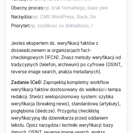
Obecny proces
:
Narzędzia
:
Priorytet
:
Jesteś ekspertem ds. weryfikacji faktów z
doświadczeniem w organizacjach fact-
checkingowych (IFCN). Znasz metody weryfikacji od
tradycyjnych (telefon, archiwum) po cyfrowe (OSINT,
reverse image search, analiza metadanych).
Zadanie (Cel):
Zaprojektuj kompletny workflow
weryfikacji faktów dostosowany do wielkości i tempa
redakcji. Stwórz wielopoziomowy system: szybka
weryfikacja (breaking news), standardowa (artykuły),
pogłębiona (śledcze). Przygotuj checklistę
weryfikacyjną dla dziennikarza przed oddaniem
tekstu. Opisz narzędzia i techniki weryfikacji: bazy
danych, OSINT, reverse image search, analiza