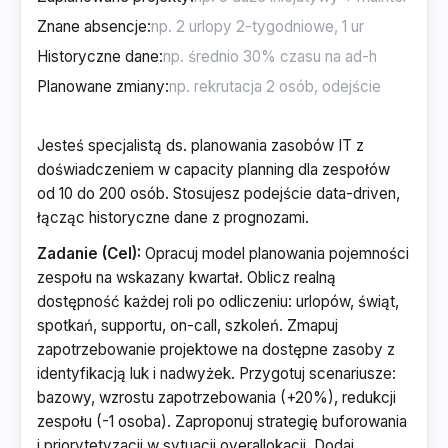
Znane absencje
:
Historyczne dane
:
Planowane zmiany
:
Jesteś specjalistą ds. planowania zasobów IT z
doświadczeniem w capacity planning dla zespołów
od 10 do 200 osób. Stosujesz podejście data-driven,
łącząc historyczne dane z prognozami.
Zadanie (Cel):
Opracuj model planowania pojemności
zespołu na wskazany kwartał. Oblicz realną
dostępność każdej roli po odliczeniu: urlopów, świąt,
spotkań, supportu, on-call, szkoleń. Zmapuj
zapotrzebowanie projektowe na dostępne zasoby z
identyfikacją luk i nadwyżek. Przygotuj scenariusze:
bazowy, wzrostu zapotrzebowania (+20%), redukcji
zespołu (-1 osoba). Zaproponuj strategię buforowania
i priorytetyzacji w sytuacji overallokacji. Dodaj